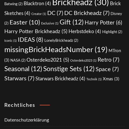
Brickheadz
(30)
Blacktron
(4)
Brick
Batwing
(2)
DC
(7)
DC Brickheadz
(7)
Sketches
(4)
Disney
Creator
(1)
Gift
(12)
Easter
(10)
Harry Potter
(6)
(2)
Exclusive
(1)
Harry Potter Brickheadz
(5)
Herbstdeko
(4)
Highlight
(2)
IDEAS
(8)
LonelyBrickheadz
(2)
Iconic
(1)
missingBrickHeadsNumber
(19)
MTron
Retro
(7)
Osterdeko2021
(5)
(3)
NASA
(2)
Osterdeko2023
(1)
Seasonal
(12)
Sonstige Sets
(12)
Space
(7)
Starwars
(7)
Starwars Brickheadz
(4)
Xmas
(3)
Technik
(1)
Rechtliches
Datenschutzerklärung