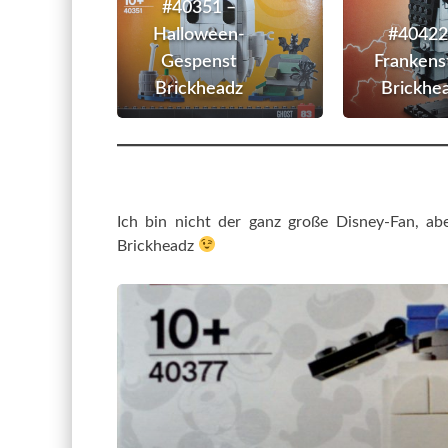
–
#40351 –
Halloween-
Halloween-
#40422
Gespenst
Gespenst
Frankens
Brickheadz
Brickheadz
Brickhe
Ich bin nicht der ganz große Disney-Fan, a
Brickheadz
#4037
–
Donald
Duck
Brickh