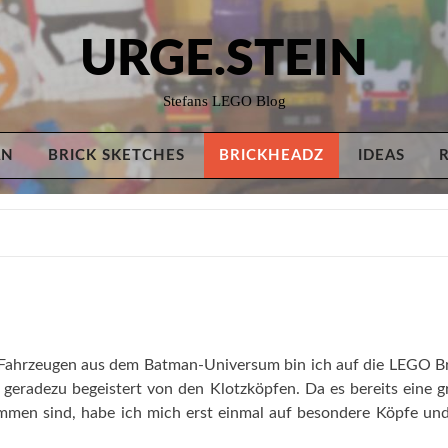
URGE.STEIN
Stefans LEGO Blog
AN
BRICK SKETCHES
BRICKHEADZ
IDEAS
 Fahrzeugen aus dem Batman-Universum bin ich auf die LEGO 
h geradezu begeistert von den Klotzköpfen. Da es bereits eine gr
men sind, habe ich mich erst einmal auf besondere Köpfe un