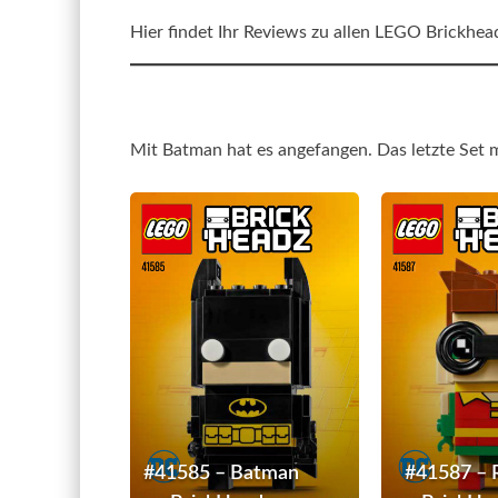
Hier findet Ihr Reviews zu allen LEGO Brickheadz
Mit Batman hat es angefangen. Das letzte Set mi
#41585
–
Batman
BrickHeadz
#41585 – Batman
#41587 – 