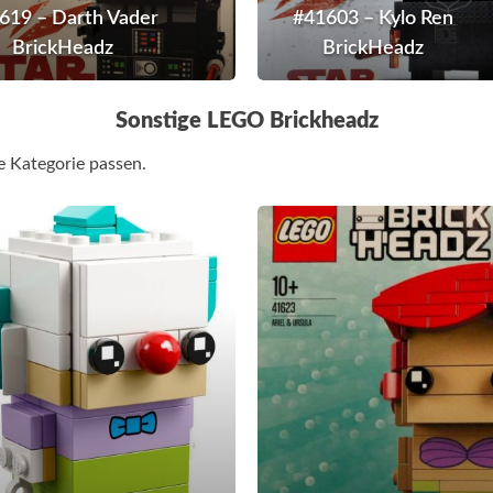
619 – Darth Vader
#41603 – Kylo Ren
BrickHeadz
BrickHead
BrickHeadz
BrickHeadz
Sonstige
LEGO
Brickheadz
ne Kategorie passen.
2
ns
eadz