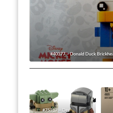
#40377 – Donald Duck Brickhe
#75317
–
Der
#75317 – Der
Mandalorianer