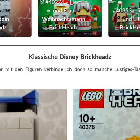
–
–
#40274 – Herr
Frankenstein
Herr
 –
und Frau
#40353 – R
Brickheadz
und
tein
Weihnachtsmann
und El
Frau
adz
BrickHeadz
BrickHe
Weihnachtsmann
BrickHeadz
Klassische
Disney Brickheadz
ber mit den Figuren verbinde ich doch so manche Lustiges-T
7
eadz