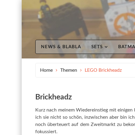
Skip
to
content
NEWS & BLABLA
SETS
BATM
Home
Themen
LEGO Brickheadz
Brickheadz
Kurz nach meinem Wiedereinstieg mit einigen
ich sie nicht so schön, inzwischen aber bin ic
noch überteuert auf dem Zweitmarkt zu bekom
fokussiert.