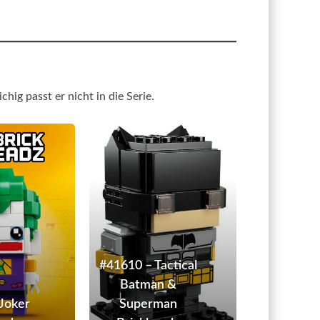
hig passt er nicht in die Serie.
#41588
#41610
–
–
Joker
Tactical
BrickHeadz
Batman
&
Superman
Brickheadz
#41610 – Tactical
Batman &
Joker
Superman