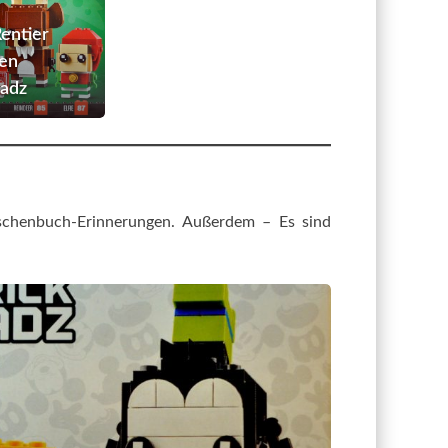
–
Rentier
entier
und
fen
Elfen
adz
BrickHeadz
aschenbuch-Erinnerungen. Außerdem – Es sind
#40378
–
Goofy
&
Pluto
Brickheadz