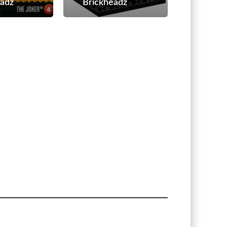
adz
Brickheadz