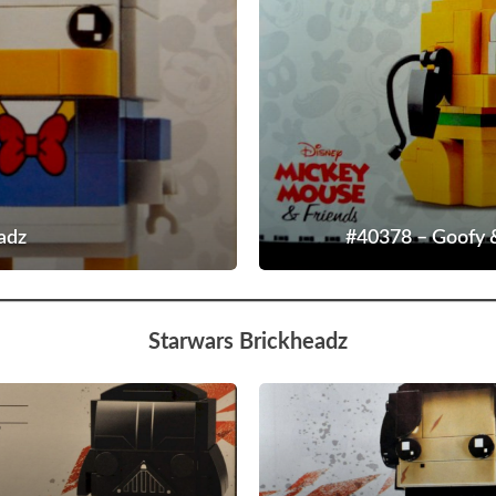
adz
#40378 – Goofy &
Starwars Brickheadz
#41619
#41603
–
–
Darth
Kylo
Vader
Ren