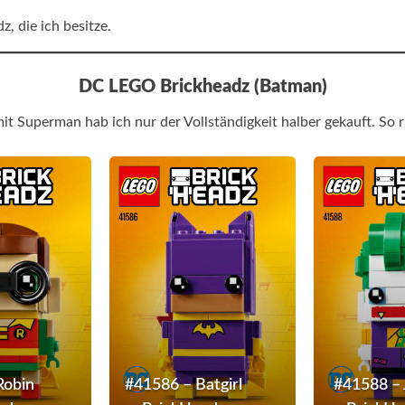
, die ich besitze.
DC LEGO Brickheadz (Batman)
t Superman hab ich nur der Vollständigkeit halber gekauft. So ric
#41587
#41586
–
–
Robin
Batgirl
BrickHeadz
BrickHeadz
Robin
#41586 – Batgirl
#41588 – 