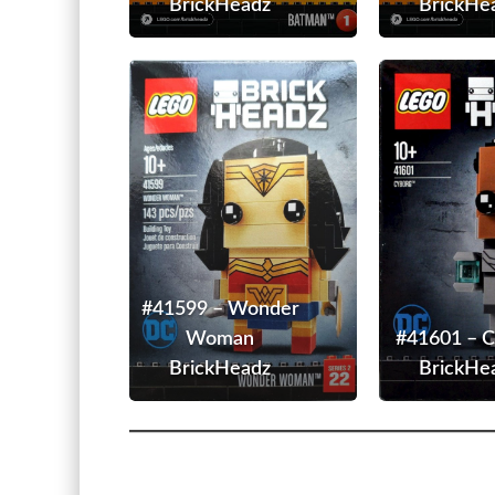
BrickHeadz
BrickHe
#41599
–
Wonder
Woman
BrickHeadz
#41599 – Wonder
Woman
#41601 – C
BrickHeadz
BrickHe