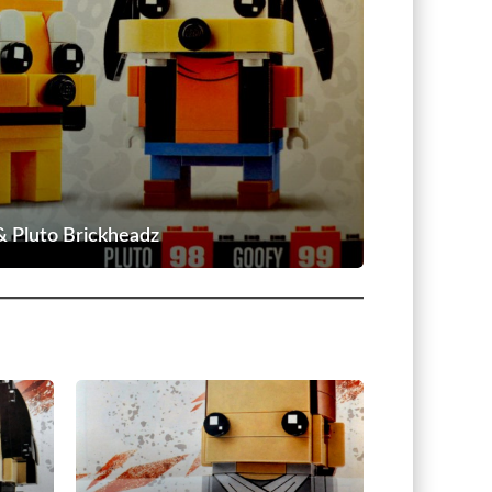
 Pluto Brickheadz
#41602
–
Rey
BrickHeadz