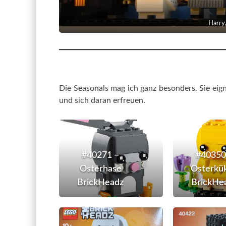
Harry,
Die Seasonals mag ich ganz besonders. Sie eig
und sich daran erfreuen.
#40271
–
Osterhase
#40271 –
#40350
BrickHeadz
Osterhase
Osterkü
BrickHeadz
BrickHe
#40351