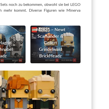
e Sets noch zu bekommen, obwohl sie bei LEGO
noch mehr kommt. Diverse Figuren wie Minerva
#40412
#41631
#41631 – Newt
–
–
Scamander &
Hagrid
Newt
Hagrid
Gellert
&
Scamander
hnabel
Grindelwald
Seidenschnabel
&
adz
BrickHeadz
BrickHeadz
Gellert
Grindelwald
BrickHeadz