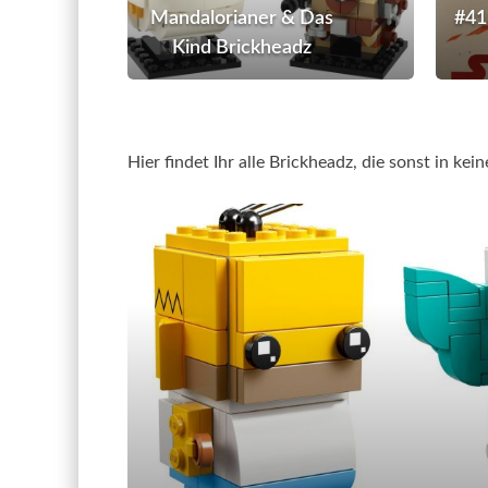
Mandalorianer & Das
#41
&
Kind Brickheadz
Das
Kind
Brickheadz
Hier findet Ihr alle Brickheadz, die sonst in kei
#4163
–
Simpso
BrickH