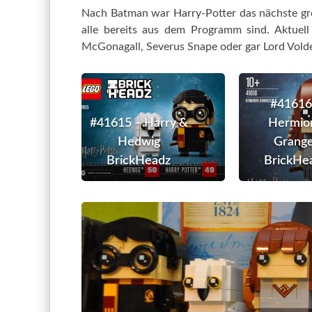
Nach Batman war Harry-Potter das nächste gr
alle bereits aus dem Programm sind. Aktuell
McGonagall, Severus Snape oder gar Lord Volde
#41615
–
#41616
Harry
#41615 – Harry &
Hermio
&
Hedwig
Grang
Hedwig
BrickHeadz
BrickHe
BrickHeadz