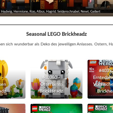
 Hedwig, Hermione, Ron, Albus, Hagrid, Seidenschnabel, Newt, Gellert
Seasonal
LEGO
Brickheadz
nen sich wunderbar als Deko des jeweiligen Anlasses. Ostern,
#40350
#40380
–
–
#40352
Osterküken
Osterlamm
 –
#40380 –
Erntedank
BrickHeadz
BrickHeadz
ken
Osterlamm
Vogelsch
adz
BrickHeadz
Brickhe
#40422
#40274