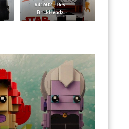
#41602 – Rey
z
BrickHeadz
#41623
–
Arielle
und
Ursula
BrickHeadz