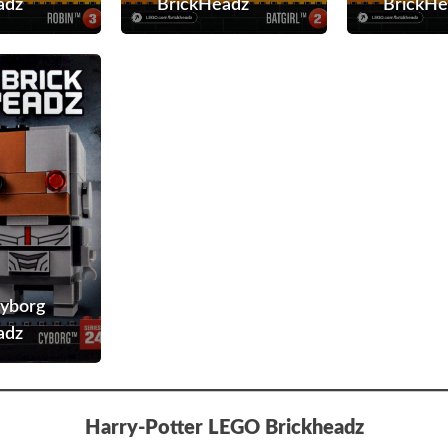
adz
BrickHeadz
BrickHe
#41601
–
Cyborg
BrickHeadz
yborg
adz
Harry-Potter
LEGO
Brickheadz