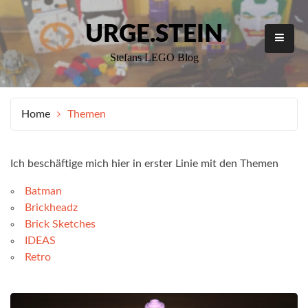
Skip
to
URGE.STEIN
content
Stefans LEGO Blog
Home
Themen
Ich beschäftige mich hier in erster Linie mit den Themen
Batman
Brickheadz
Brick Sketches
IDEAS
Retro