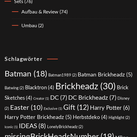
Sets
(76)
Aufbau & Review
(74)
Umbau
(2)
Schlagwörter
Batman
(18)
Batman Brickheadz
(5)
Batman1989
(2)
Brickheadz
(30)
Blacktron
(4)
Brick
Batwing
(2)
DC
(7)
DC Brickheadz
(7)
Sketches
(4)
Disney
Creator
(1)
Gift
(12)
Easter
(10)
Harry Potter
(6)
(2)
Exclusive
(1)
Harry Potter Brickheadz
(5)
Herbstdeko
(4)
Highlight
(2)
IDEAS
(8)
LonelyBrickheadz
(2)
Iconic
(1)
missingBrickHeadsNumber
(19)