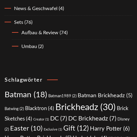
News & Geschwafel
(4)
Sets
(76)
Aufbau & Review
(74)
Umbau
(2)
Schlagwörter
Batman
(18)
Batman Brickheadz
(5)
Batman1989
(2)
Brickheadz
(30)
Blacktron
(4)
Brick
Batwing
(2)
DC
(7)
DC Brickheadz
(7)
Sketches
(4)
Disney
Creator
(1)
Gift
(12)
Easter
(10)
Harry Potter
(6)
(2)
Exclusive
(1)