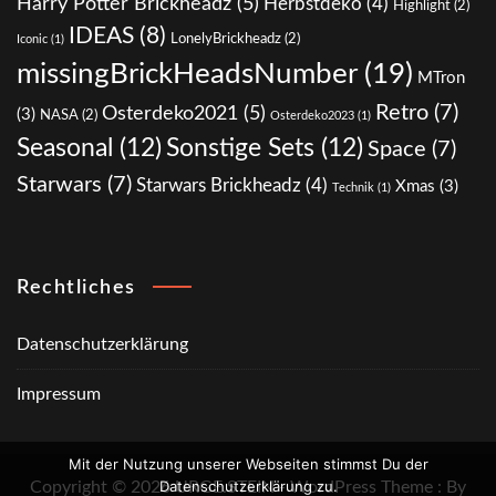
Harry Potter Brickheadz
(5)
Herbstdeko
(4)
Highlight
(2)
IDEAS
(8)
LonelyBrickheadz
(2)
Iconic
(1)
missingBrickHeadsNumber
(19)
MTron
Retro
(7)
Osterdeko2021
(5)
(3)
NASA
(2)
Osterdeko2023
(1)
Seasonal
(12)
Sonstige Sets
(12)
Space
(7)
Starwars
(7)
Starwars Brickheadz
(4)
Xmas
(3)
Technik
(1)
Rechtliches
Datenschutzerklärung
Impressum
Mit der Nutzung unserer Webseiten stimmst Du der
Datenschutzerklärung zu.
Copyright © 2026 URGE.STEIN - WordPress Theme : By