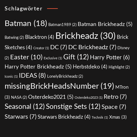
Schlagwörter
Batman
(18)
Batman Brickheadz
(5)
Batman1989
(2)
Brickheadz
(30)
Blacktron
(4)
Brick
Batwing
(2)
DC
(7)
DC Brickheadz
(7)
Sketches
(4)
Disney
Creator
(1)
Gift
(12)
Easter
(10)
Harry Potter
(6)
(2)
Exclusive
(1)
Harry Potter Brickheadz
(5)
Herbstdeko
(4)
Highlight
(2)
IDEAS
(8)
LonelyBrickheadz
(2)
Iconic
(1)
missingBrickHeadsNumber
(19)
MTron
Retro
(7)
Osterdeko2021
(5)
(3)
NASA
(2)
Osterdeko2023
(1)
Seasonal
(12)
Sonstige Sets
(12)
Space
(7)
Starwars
(7)
Starwars Brickheadz
(4)
Xmas
(3)
Technik
(1)