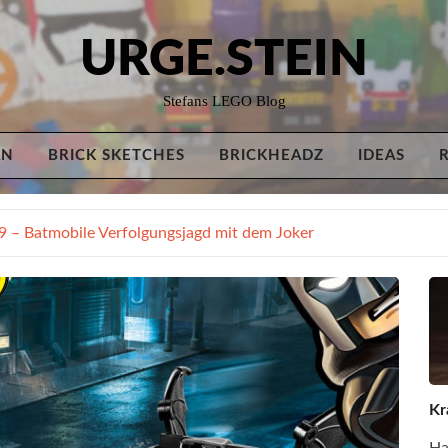
URGE.STEIN
Stefans LEGO Blog
AN
BRICK SKETCHES
BRICKHEADZ
IDEAS
 – Batmobile Verfolgungsjagd mit dem Joker
Kr
Ha