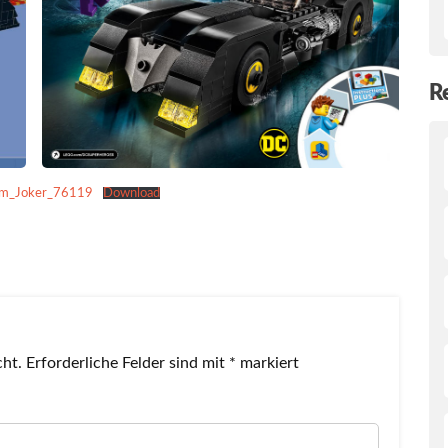
R
dem_Joker_76119
Download
cht.
Erforderliche Felder sind mit
*
markiert