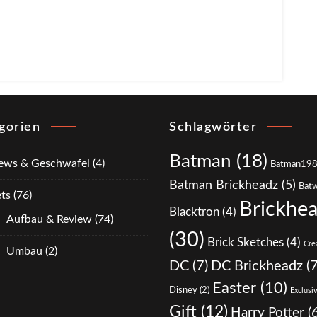
gorien
Schlagwörter
Batman
(18)
ews & Geschwafel
(4)
Batman19
Batman Brickheadz
(5)
Bat
ts
(76)
Brickhe
Blacktron
(4)
Aufbau & Review
(74)
(30)
Brick Sketches
(4)
Cre
Umbau
(2)
DC
(7)
DC Brickheadz
(7
Easter
(10)
Disney
(2)
Exclusi
Gift
(12)
Harry Potter
(6