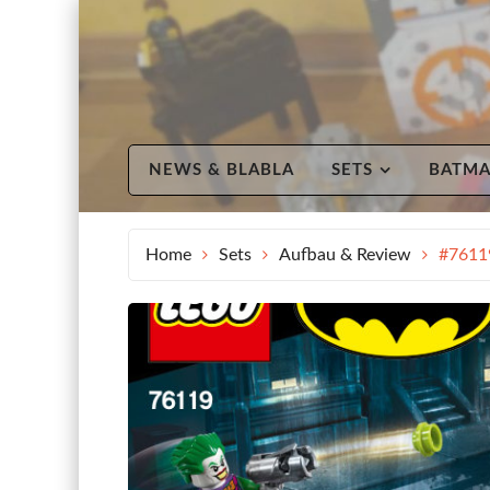
Skip
to
content
NEWS & BLABLA
SETS
BATM
Home
Sets
Aufbau & Review
#76119