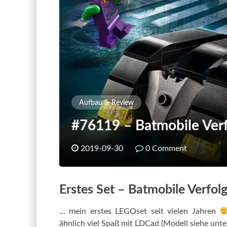
Aufbau & Review
#76119 – Batmobile Verf
2019-09-30
0 Comment
Erstes Set – Batmobile Verfol
… mein erstes LEGOset seit vielen Jahren
ähnlich viel Spaß mit LDCad (Modell siehe unte