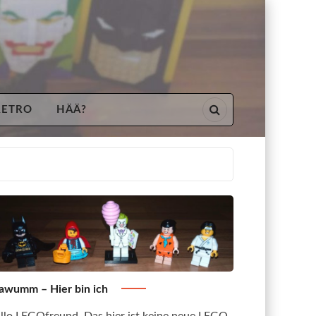
RETRO
HÄÄ?
awumm – Hier bin ich
llo LEGOfreund. Das hier ist keine neue LEGO-