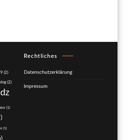
Rechtliches
Datenschutzerklärung
89
(2)
wing
(2)
Impressum
adz
ator
(1)
)
ve
(1)
)