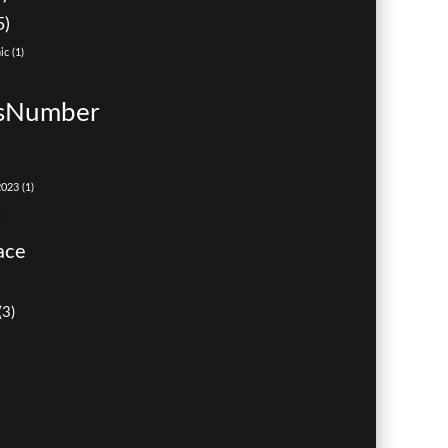
5)
ic
(1)
dsNumber
2023
(1)
)
ace
(3)