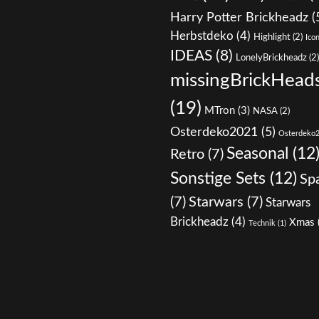
Harry Potter Brickheadz
(
Herbstdeko
(4)
Highlight
(2)
Icon
IDEAS
(8)
LonelyBrickheadz
(2)
missingBrickHea
(19)
MTron
(3)
NASA
(2)
Osterdeko2021
(5)
Osterdeko
Seasonal
(12
Retro
(7)
Sonstige Sets
(12)
Sp
(7)
Starwars
(7)
Starwars
Brickheadz
(4)
Xmas
Technik
(1)