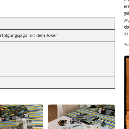
er
ge
wu
gi
Kr
rfolgungsjagd mit dem Joker
Pos