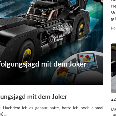
Ne
Ur
ge
Pos
olgungsjagd mit dem Joker
gungsjagd mit dem Joker
#2
Nachdem ich es gebaut hatte, hatte ich noch einmal
Da
n) …
„P