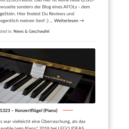
wsseite sondern der Blog eines AFOLs - dem
geStein. Hier findest Du Reviews und
legentlich meinen Senf ;) ...
Weiterlesen →
ted in:
News & Geschwafel
1323 – Konzertflügel (Piano)
s war vielleicht eine Überraschung, als das
layable Lego Piano“ 2018 bei LEGO IDEAS