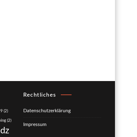
Rechtliches
Datenschutzerklärung
89
(2)
wing
(2)
Impressum
adz