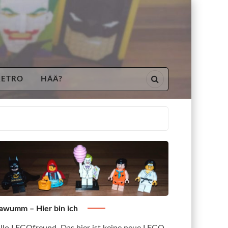
RETRO
HÄÄ?
awumm – Hier bin ich
llo LEGOfreund. Das hier ist keine neue LEGO-