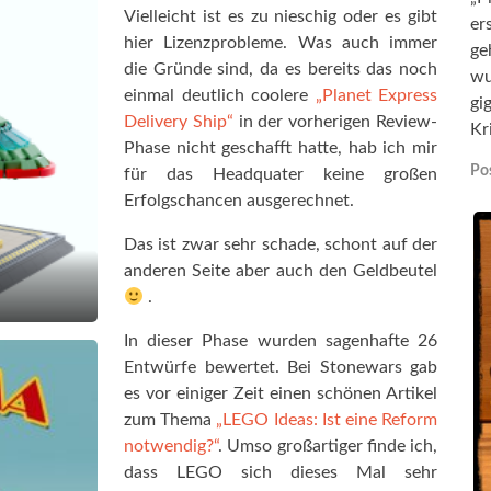
Vielleicht ist es zu nieschig oder es gibt
er
hier Lizenzprobleme. Was auch immer
ge
die Gründe sind, da es bereits das noch
wu
einmal deutlich coolere
„Planet Express
gi
Delivery Ship“
in der vorherigen Review-
Kr
Phase nicht geschafft hatte, hab ich mir
Pos
für das Headquater keine großen
Erfolgschancen ausgerechnet.
Das ist zwar sehr schade, schont auf der
anderen Seite aber auch den Geldbeutel
.
In dieser Phase wurden sagenhafte 26
Entwürfe bewertet. Bei Stonewars gab
es vor einiger Zeit einen schönen Artikel
zum Thema
„LEGO Ideas: Ist eine Reform
notwendig?“
. Umso großartiger finde ich,
dass LEGO sich dieses Mal sehr