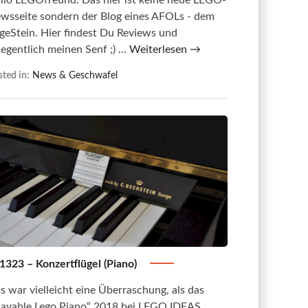
wsseite sondern der Blog eines AFOLs - dem
geStein. Hier findest Du Reviews und
legentlich meinen Senf ;) ...
Weiterlesen →
ted in:
News & Geschwafel
1323 – Konzertflügel (Piano)
s war vielleicht eine Überraschung, als das
layable Lego Piano“ 2018 bei LEGO IDEAS