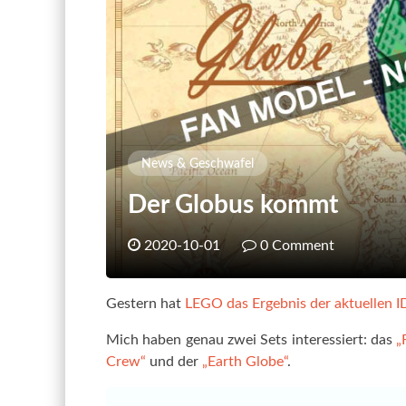
News & Geschwafel
Der Globus kommt
2020-10-01
0 Comment
Gestern hat
LEGO das Ergebnis der aktuellen
Mich haben genau zwei Sets interessiert: das
„
Crew“
und der
„Earth Globe“
.