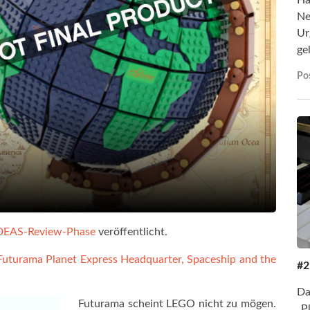
Ne
Ur
ge
Pos
 IDEAS-Review-Phase
veröffentlicht.
Futurama Planet Express Headquarter, Spaceship and the
#2
Da
Futurama scheint LEGO nicht zu mögen.
„P