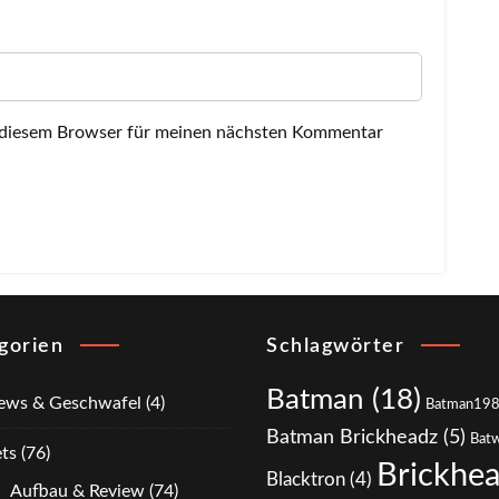
 diesem Browser für meinen nächsten Kommentar
gorien
Schlagwörter
Batman
(18)
ews & Geschwafel
(4)
Batman19
Batman Brickheadz
(5)
Bat
ts
(76)
Brickhe
Blacktron
(4)
Aufbau & Review
(74)