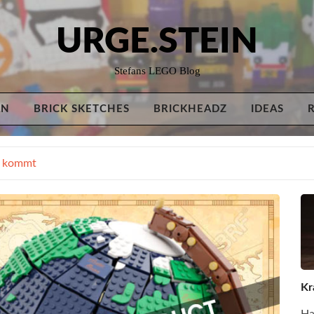
URGE.STEIN
Stefans LEGO Blog
AN
BRICK SKETCHES
BRICKHEADZ
IDEAS
s kommt
Kr
Ha